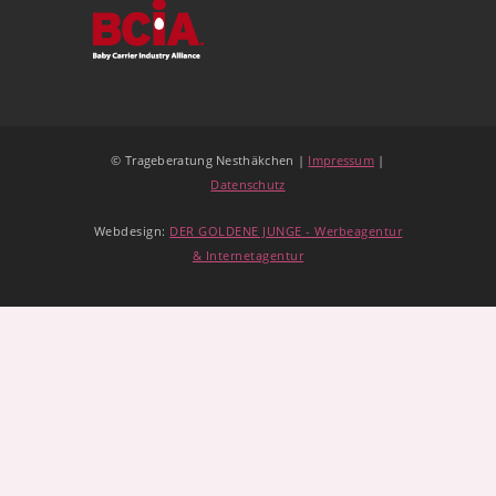
© Trageberatung Nesthäkchen |
Impressum
|
Datenschutz
Webdesign:
DER GOLDENE JUNGE - Werbeagentur
& Internetagentur