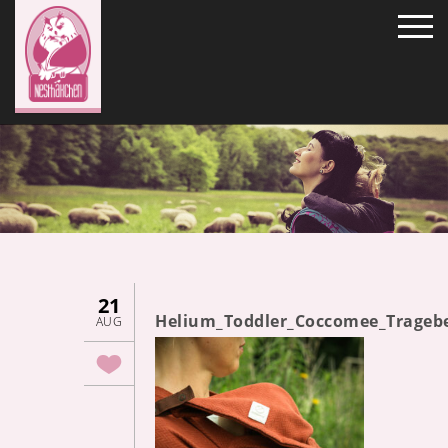
21
Helium_Toddler_Coccomee_Trageb
AUG